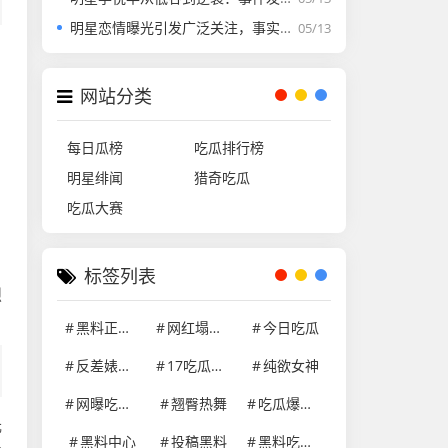
明星恋情曝光引发广泛关注，事实尚在调查中
05/13
网站分类
每日瓜榜
吃瓜排行榜
明星绯闻
猎奇吃瓜
吃瓜大赛
引
标签列表
烈
黑料正能量
网红塌房事件
今日吃瓜
反差婊学生妹
17吃瓜网官网
纯欲女神
网曝吃瓜黑料在线网站
翘臀热舞
吃瓜爆料就看黑料社区
元
黑料中心
投稿黑料
黑料吃瓜网