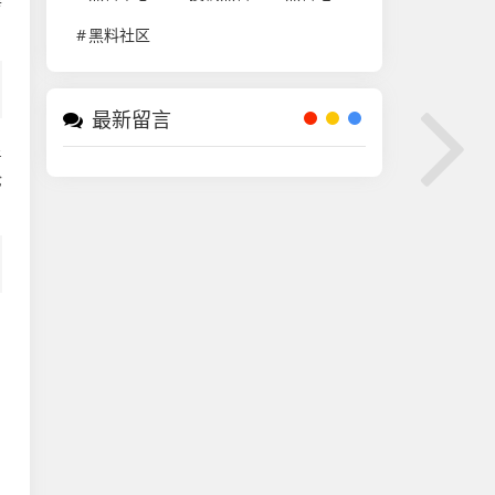
传
黑料社区
最新留言
星
论