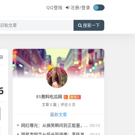
QQ登陆
注册/
登录
搜索一下
6
51黑料吃瓜网
V
管理员
文章 0 篇
|
评论 0 次
最新文章
网红曝光：从搞笑瞬间到正能量，谁才是真正的焦点？
05/13
明星李悦华从低谷到逆袭：事件发展全回顾✨
05/13