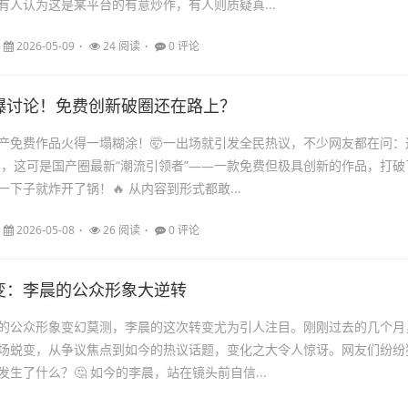
有人认为这是某平台的有意炒作，有人则质疑真...
2026-05-09
24 阅读
0 评论
爆讨论！免费创新破圈还在路上？
产免费作品火得一塌糊涂！🤯一出场就引发全民热议，不少网友都在问：
实，这可是国产圈最新“潮流引领者”——一款免费但极具创新的作品，打破
下子就炸开了锅！🔥 从内容到形式都敢...
2026-05-08
26 阅读
0 评论
变：李晨的公众形象大逆转
的公众形象变幻莫测，李晨的这次转变尤为引人注目。刚刚过去的几个月
场蜕变，从争议焦点到如今的热议话题，变化之大令人惊讶。网友们纷纷
生了什么？🤔 如今的李晨，站在镜头前自信...