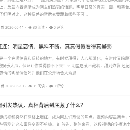
上，反差内容逐渐成为网友们热衷的话题。明星日常的真实一面，和舞台
了鲜明对比，这种反差的背后究竟藏着哪些不可...
2026-05-11
30 阅读
0 评论
连连：明星恋情、黑料不断，真真假假看得真晕🤯
是一个充满惊喜和反转的地方，有时候甜得让人心都融化，有时候又暗藏
天的娱乐大瓜，保证让你看得停不下来！✨ 明星恩爱不藏着，甜到炸裂 还记
恋情的明星情侣吗？他们在公开场合大秀恩...
2026-05-10
31 阅读
0 评论
腿引发热议，真相背后到底藏了什么？
腿的视频突然在网络上爆红，成为网友们热议的焦点。视频内容虽简单，
种猜测让这次事件变得不单纯。📱 首先，整体来看，这段视频的传播速