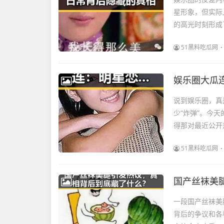
星形象，但实际
的高光时刻形成
51黑料吃瓜网
娱乐圈大瓜
说到娱乐圈，真
少“炸弹”。今
得那对最近公开
51黑料吃瓜网
国产丝袜美
一段国产丝袜美
背后的争议和各