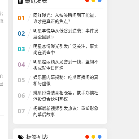
最近发表
名
网红曝光：从搞笑瞬间到正能量，
01
流
谁才是真正的焦点？
明星李悦华从低谷到逆袭：事件发
02
展全回顾✨
明星恋情曝光引发广泛关注，事实
03
尚在调查中
明星赵丽颖从龙套到一线，坚韧不
04
拔成就今日辉煌
心
娱乐圈内幕揭秘：吃瓜直播间的真
05
相与虚假
层
姚星彤盛装亮相晚宴，携手郑恺杜
06
淳投资合伙引热议
杨幂最新视频引发热议：重塑形象
07
的幕后故事
标签列表
明