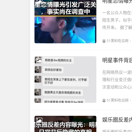
明星恋情曝
一名公众人物在
陌生男子，似乎
传开来。 据了
51黑料吃瓜网
明星事件背
在网络热议一波
理和行业变迁值
次变动和公众心
51黑料吃瓜网
娱乐圈反差
娱乐圈的反差内