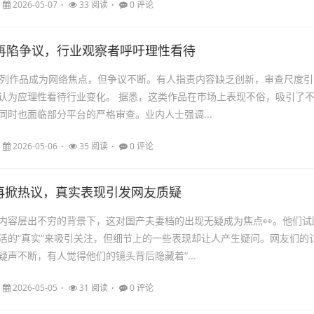
2026-05-07
33 阅读
0 评论
列再陷争议，行业观察者呼吁理性看待
系列作品成为网络焦点，但争议不断。有人指责内容缺乏创新，审查尺度引
认为应理性看待行业变化。 据悉，这类作品在市场上表现不俗，吸引了
同时也面临部分平台的严格审查。业内人士强调...
2026-05-06
35 阅读
0 评论
再掀热议，真实表现引发网友质疑
内容层出不穷的背景下，这对国产夫妻档的出现无疑成为焦点👀。他们试
活的“真实”来吸引关注，但细节上的一些表现却让人产生疑问。网友们的
疑声不断，有人觉得他们的镜头背后隐藏着“...
2026-05-05
31 阅读
0 评论