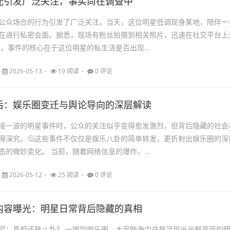
光引发广泛关注，事实尚在调查中
公众场合的行为引发了广泛关注。当天，这位明星低调现身某地，陪伴一
在进行私密会面。据悉，现场有粉丝拍摄到相关照片，迅速在社交平台上
解，事件的核心在于这位明星的私生活是否出现...
2026-05-13
19 阅读
0 评论
后：娱乐圈变迁与舆论导向的深层解读
接一波的明星事件时，公众的关注似乎变得愈发激烈，但背后隐藏的社会
得深究。🤔这些事件不仅仅是娱乐八卦的简单转发，更折射出娱乐圈的深
态的微妙变化。 当前，随着网络信息的爆炸，...
2026-05-12
25 阅读
0 评论
内容曝光：明星日常背后隐藏的真相
容：真相还是八卦？ 一提到娱乐圈，大家脑海中总是浮现出光鲜亮丽的