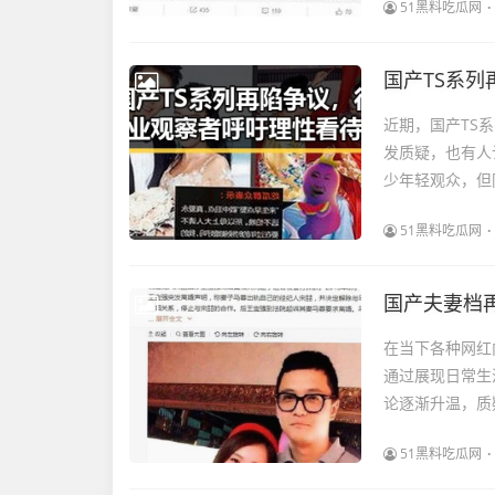
51黑料吃瓜网
国产TS系
近期，国产TS
发质疑，也有人
少年轻观众，但
51黑料吃瓜网
国产夫妻档
在当下各种网红
通过展现日常生
论逐渐升温，质
51黑料吃瓜网