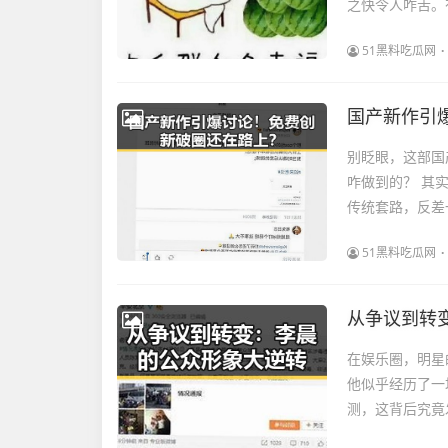
之快令人咋舌。
51黑料吃瓜网
国产新作引
别眨眼，这部国
咋做到的？ 其
传统套路，反差一
51黑料吃瓜网
从争议到转
在娱乐圈，明星
他似乎经历了一
测，这背后究竟发