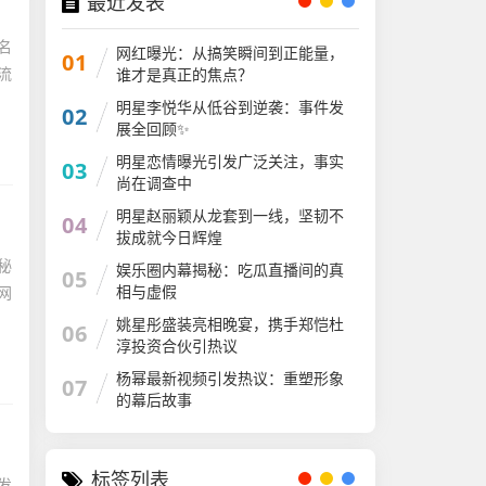
最近发表
名
网红曝光：从搞笑瞬间到正能量，
01
流
谁才是真正的焦点？
明星李悦华从低谷到逆袭：事件发
02
展全回顾✨
明星恋情曝光引发广泛关注，事实
03
尚在调查中
明星赵丽颖从龙套到一线，坚韧不
04
拔成就今日辉煌
秘
娱乐圈内幕揭秘：吃瓜直播间的真
05
相与虚假
网
姚星彤盛装亮相晚宴，携手郑恺杜
06
淳投资合伙引热议
杨幂最新视频引发热议：重塑形象
07
的幕后故事
标签列表
发