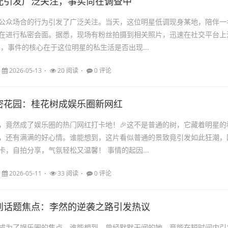
光引发广泛关注，事实尚在调查中
公众场合的行为引发了广泛关注。当天，这位明星低调现身某地，陪伴一
在进行私密会面。据悉，现场有粉丝拍摄到相关照片，迅速在社交平台上
解，事件的核心在于这位明星的私生活是否出现...
2026-05-13
20 阅读
0 评论
密花园：桂花树成娱乐圈新网红
，竟然成了娱乐圈的热门网红打卡地！🎉这不是普通的树，它藏着明星的
，还有满满的好心情。谁能想到，这片看似普通的景致竟引发如此狂潮，
卡，自拍分享，气氛轻松又温馨！ 事情的起因...
2026-05-11
33 阅读
0 评论
到话题焦点：李然的逆袭之路引发热议
成为了娱乐圈的焦点。谁能想到，曾经默默无闻的她，竟能在短时间内引