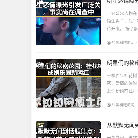
明星恋情曝
一名公众人物在
陌生男子，似乎
传开来。 据了
51黑料吃瓜网
明星们的秘
一棵百年桂花树
密、爱情的传说
友们纷纷前往打
51黑料吃瓜网
从默默无闻
一夜之间，李然