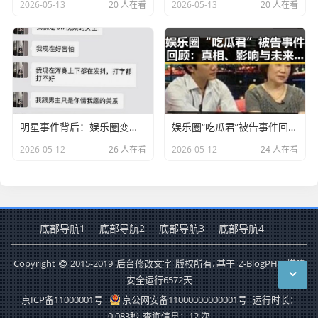
2026-05-13
20 人在看
2026-05-13
20 人在看
明星事件背后：娱乐圈变迁与舆论导向的深层解读
娱乐圈“吃瓜君”被告事件回顾：真相、影响与未来走向
2026-05-12
26 人在看
2026-05-12
24 人在看
底部导航1
底部导航2
底部导航3
底部导航4
Copyright
2015-2019
后台修改文字
版权所有. 基于
Z-BlogPHP
搭建
安全运行
6572
天
京ICP备11000001号
京公网安备11000000000001号
运行时长：
0.083秒
查询信息：12 次