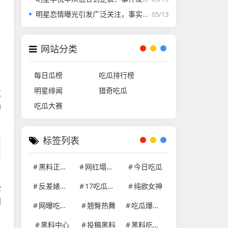
明星恋情曝光引发广泛关注，事实尚在调查中
05/13
网站分类
每日瓜榜
吃瓜排行榜
明星绯闻
猎奇吃瓜
这
吃瓜大赛
的
标签列表
黑料正能量
网红塌房事件
今日吃瓜
。
反差婊学生妹
17吃瓜网官网
纯欲女神
些
间
网曝吃瓜黑料在线网站
翘臀热舞
吃瓜爆料就看黑料社区
黑料中心
投稿黑料
黑料吃瓜网