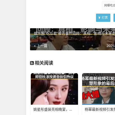
网曝吃
打赏
娱乐圈“吃瓜君”被告事件回顾：真相、影响与未来
« 上一篇
2026
相关阅读
姚星彤盛装亮相晚宴，携手郑恺杜淳投资合伙引热议