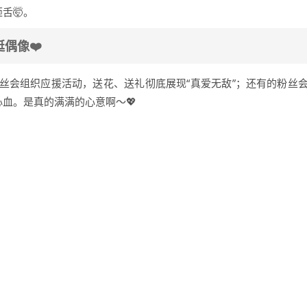
舌🤯。
偶像❤️
丝会组织应援活动，送花、送礼彻底展现“真爱无敌”；还有的粉丝
心血。是真的满满的心意啊～💖