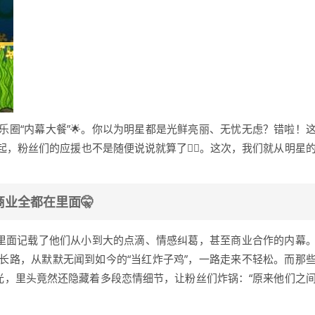
圈“内幕大餐”🌟。你以为明星都是光鲜亮丽、无忧无虑？错啦！
粉丝们的应援也不是随便说说就算了🕵️‍♀️。这次，我们就从明星
商业全都在里面🤫
，里面记载了他们从小到大的点滴、情感纠葛，甚至商业合作的内幕
长路，从默默无闻到如今的“当红炸子鸡”，一路走来不轻松。而那
光，里头竟然还隐藏着多段恋情细节，让粉丝们炸锅：“原来他们之