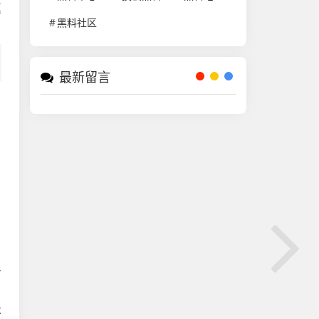
真
黑料社区
最新留言
人
不