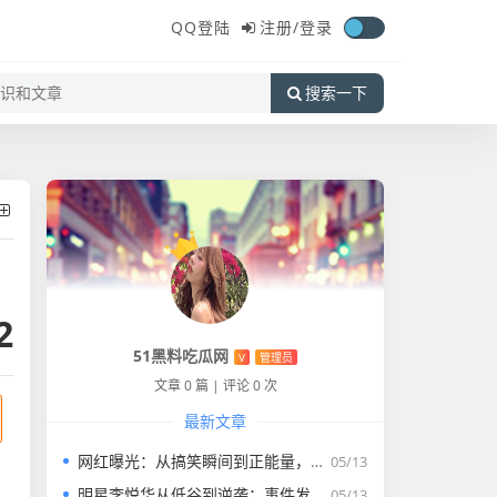
QQ登陆
注册/
登录
搜索一下
2
51黑料吃瓜网
V
管理员
文章 0 篇
|
评论 0 次
最新文章
网红曝光：从搞笑瞬间到正能量，谁才是真正的焦点？
05/13
明星李悦华从低谷到逆袭：事件发展全回顾✨
05/13