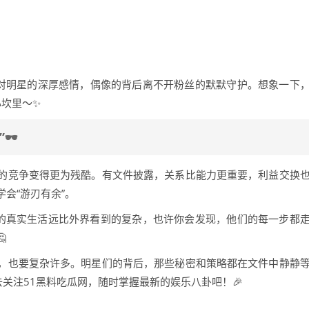
们对明星的深厚感情，偶像的背后离不开粉丝的默默守护。想象一下
心坎里～✨
️
的竞争变得更为残酷。有文件披露，关系比能力更重要，利益交换
会“游刃有余”。
们的真实生活远比外界看到的复杂，也许你会发现，他们的每一步都

，也要复杂许多。明星们的背后，那些秘密和策略都在文件中静静
去关注51黑料吃瓜网，随时掌握最新的娱乐八卦吧！🎉